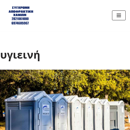
Μεταπηδήστε
στο
περιεχόμενο
υγιεινή